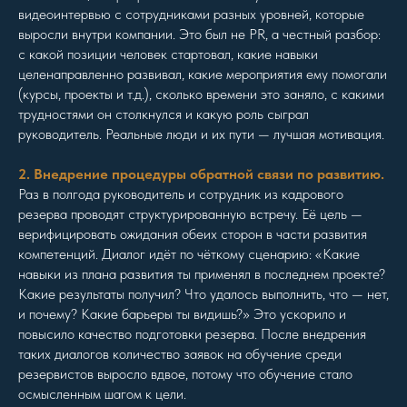
видеоинтервью с сотрудниками разных уровней, которые
выросли внутри компании. Это был не PR, а честный разбор:
с какой позиции человек стартовал, какие навыки
целенаправленно развивал, какие мероприятия ему помогали
(курсы, проекты и т.д.), сколько времени это заняло, с какими
трудностями он столкнулся и какую роль сыграл
руководитель. Реальные люди и их пути — лучшая мотивация.
2. Внедрение процедуры обратной связи по развитию.
Раз в полгода руководитель и сотрудник из кадрового
резерва проводят структурированную встречу. Её цель —
верифицировать ожидания обеих сторон в части развития
компетенций. Диалог идёт по чёткому сценарию: «Какие
навыки из плана развития ты применял в последнем проекте?
Какие результаты получил? Что удалось выполнить, что — нет,
и почему? Какие барьеры ты видишь?» Это ускорило и
повысило качество подготовки резерва. После внедрения
таких диалогов количество заявок на обучение среди
резервистов выросло вдвое, потому что обучение стало
осмысленным шагом к цели.