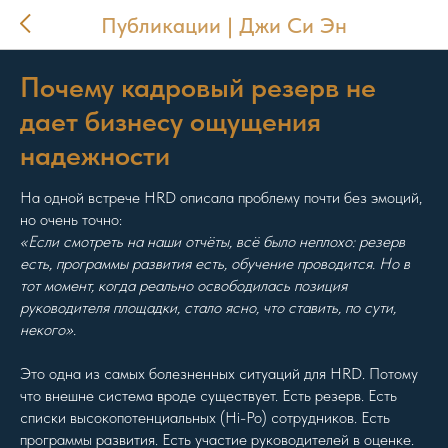
Публикации | Джи Си Эн
Почему кадровый резерв не
дает бизнесу ощущения
надежности
На одной встрече HRD описала проблему почти без эмоций,
но очень точно:
«Если смотреть на наши отчёты, всё было неплохо: резерв
есть, программы развития есть, обучение проводится. Но в
тот момент, когда реально освободилась позиция
руководителя площадки, стало ясно, что ставить, по сути,
некого».
Это одна из самых болезненных ситуаций для HRD. Потому
что внешне система вроде существует. Есть резерв. Есть
списки высокопотенциальных (Hi-Po) сотрудников. Есть
программы развития. Есть участие руководителей в оценке.